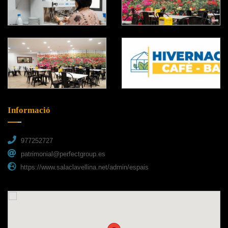
Informació
977252727
patrimonial@perfectgroup.es
https://www.salaclavellina.net/admin/espais