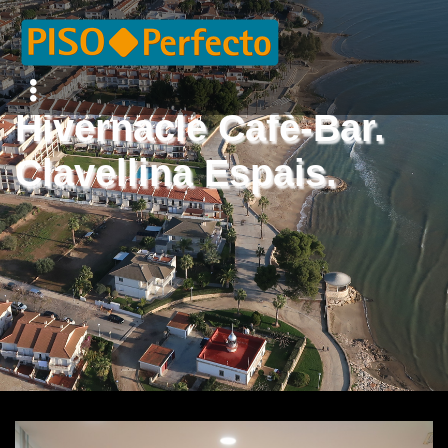
Hivernacle Cafè-Bar.
Clavellina Espais.