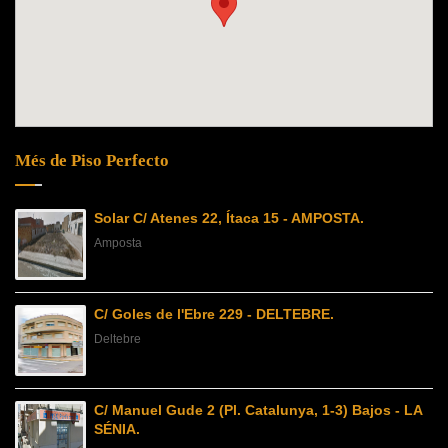
Més de Piso Perfecto
Solar C/ Atenes 22, Ítaca 15 - AMPOSTA.
Amposta
C/ Goles de l'Ebre 229 - DELTEBRE.
Deltebre
C/ Manuel Gude 2 (Pl. Catalunya, 1-3) Bajos - LA
SÉNIA.