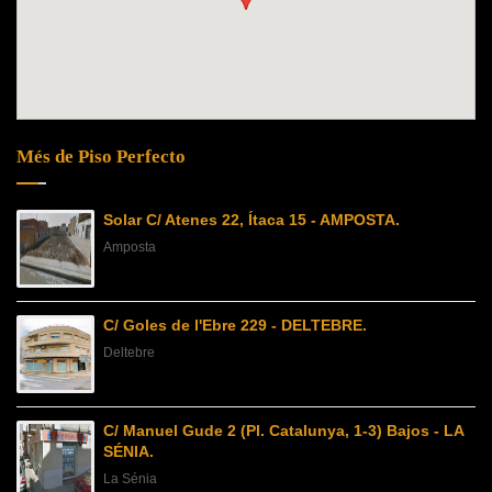
Més de Piso Perfecto
Solar C/ Atenes 22, Ítaca 15 - AMPOSTA.
Amposta
C/ Goles de l'Ebre 229 - DELTEBRE.
Deltebre
C/ Manuel Gude 2 (Pl. Catalunya, 1-3) Bajos - LA
SÉNIA.
La Sénia