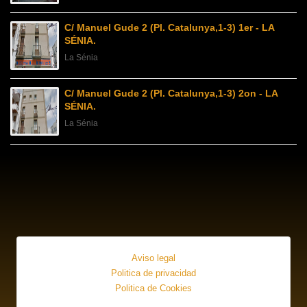
C/ Manuel Gude 2 (Pl. Catalunya,1-3) 1er - LA
SÉNIA.
La Sénia
C/ Manuel Gude 2 (Pl. Catalunya,1-3) 2on - LA
SÉNIA.
La Sénia
Aviso legal
Politica de privacidad
Politica de Cookies