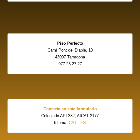
Piso Perfecto
Camí Pont del Diable, 10
43007 Tarragona
977 25 27 27
Contacta en este formulario
Colegiado API 332, AICAT 2177
Idioma:
CAT
-
ES