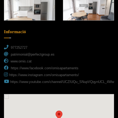
Informació
977252727
patrimonial@perfectgroup.es
www.ornis.cat
https://www.facebook.com/ornisapartaments
https://www.instagram.com/ornisapartaments/
https://www.youtube.com/channel/UCZIUQu_SNupVQqynUCL_4Ww