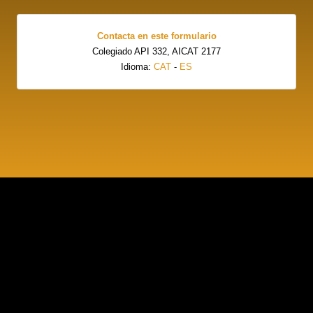
Contacta en este formulario
Colegiado API 332, AICAT 2177
Idioma:
CAT
-
ES