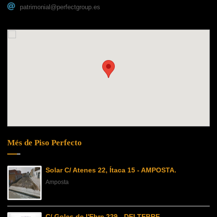
patrimonial@perfectgroup.es
Més de Piso Perfecto
Solar C/ Atenes 22, Ítaca 15 - AMPOSTA.
Amposta
C/ Goles de l'Ebre 229 - DELTEBRE.