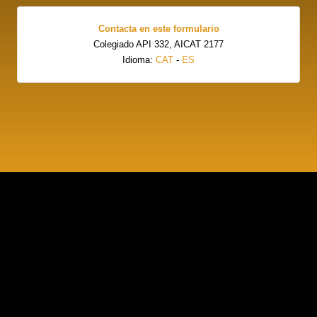
Contacta en este formulario
Colegiado API 332, AICAT 2177
Idioma:
CAT
-
ES