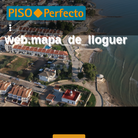
web.mapa_de_lloguer